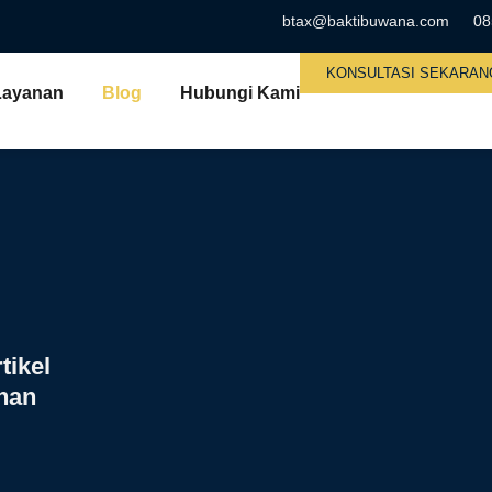
btax@baktibuwana.com
08
KONSULTASI SEKARAN
Layanan
Blog
Hubungi Kami
tikel
inan