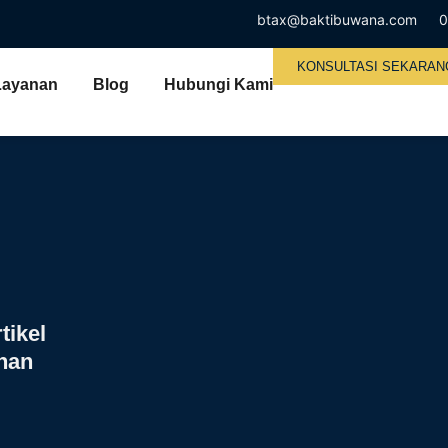
btax@baktibuwana.com
0
KONSULTASI SEKARAN
Layanan
Blog
Hubungi Kami
tikel
inan