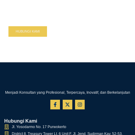
perpajakan rapi dan legalitas
jaminan tinggi
Serahkan urusan pajak dan legal anda kepada BTAX
HUBUNGI KAMI
Menjadi Konsultan yang Profesional, Terpercaya, Inovatif, dan Berkelanjutan
Hubungi Kami
Jl. Yosodarmo No. 17 Purwokerto
District 8, Treasury Tower Lt. 6 Unit F, Jl. Jend. Sudirman Kav. 52-53,