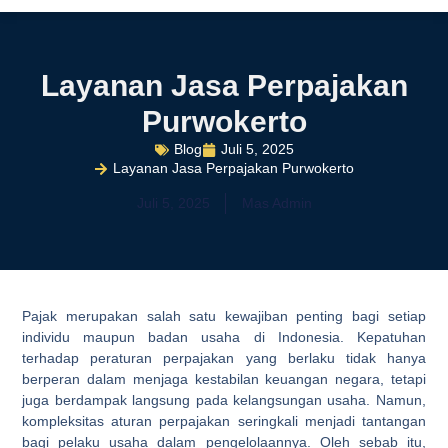
Tentang Kami
Hubungi Kami
Layanan Jasa Perpajakan
Purwokerto
Blog
Juli 5, 2025
Layanan Jasa Perpajakan Purwokerto
Juli 5, 2025
Mas Admin
Pajak merupakan salah satu kewajiban penting bagi setiap
individu maupun badan usaha di Indonesia. Kepatuhan
terhadap peraturan perpajakan yang berlaku tidak hanya
berperan dalam menjaga kestabilan keuangan negara, tetapi
juga berdampak langsung pada kelangsungan usaha. Namun,
kompleksitas aturan perpajakan seringkali menjadi tantangan
bagi pelaku usaha dalam pengelolaannya. Oleh sebab itu,